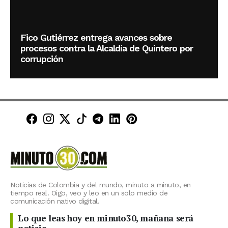
Fico Gutiérrez entrega avances sobre
procesos contra la Alcaldía de Quintero por
corrupción
Minuto30 en Facebook
Minuto30 en Instagram
Minuto30 en X (Twitter)
Minuto30 en TikTok
Canal de Minuto30 en T
Minuto30 en LinkedIn
Minuto30 en Pinte
Noticias de Colombia y del mundo, minuto a minuto, en
tiempo real. Oigo, veo y leo en un solo medio de
comunicación nativo digital.
Lo que leas hoy en minuto30, mañana será