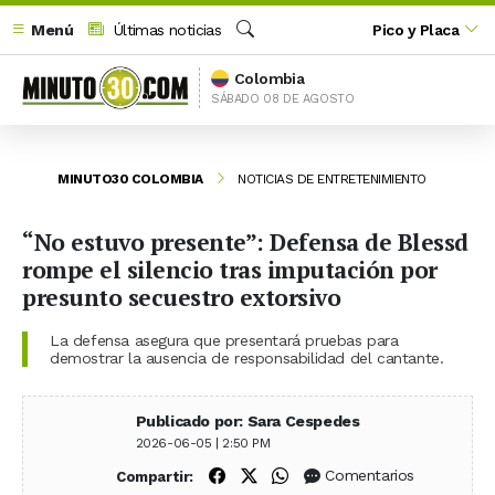
Menú
Últimas noticias
Pico y Placa
Buscar
Colombia
SÁBADO 08 DE AGOSTO
MINUTO30 COLOMBIA
NOTICIAS DE ENTRETENIMIENTO
“No estuvo presente”: Defensa de Blessd
rompe el silencio tras imputación por
presunto secuestro extorsivo
La defensa asegura que presentará pruebas para
demostrar la ausencia de responsabilidad del cantante.
Publicado por: Sara Cespedes
2026-06-05 | 2:50 PM
Compartir en Facebook
Compartir en X (Twitter)
Compartir en WhatsApp
Comentarios
Compartir: