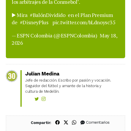
los arbitrajes de la Conmebol".
▶️ Mira
#BalónDividido
en el Plan Premium
de
#DisneyPlus
pic.twitter.com/bLdnoysc35
— ESPN Colombia (@ESPNColombia)
May 18,
2026
Julian Medina
Jefe de redacción. Escribo por pasión y vocación.
Seguidor del fútbol y amante de la historia y
cultura de Medellín.
Compartir en Facebook
Compartir en X (Twitter)
Compartir en WhatsApp
Comentarios
Compartir: