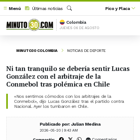
Menú
Últimas noticias
Pico y Placa
Buscar
Colombia
JUEVES 06 DE AGOSTO
MINUTO30 COLOMBIA
NOTICIAS DE DEPORTE
Ni tan tranquilo se debería sentir Lucas
González con el arbitraje de la
Conmebol tras polémica en Chile
«Nos sentimos cómodos con los arbitrajes de la
Conmebol», dijo Lucas González tras el partido contra
Nacional. Ayer los tumbaron en Chile.
Publicado por: Julian Medina
2026-05-20 | 9:43 AM
Compartir en Facebook
Compartir en X (Twitter)
Compartir en WhatsApp
Comentarios
Compartir: