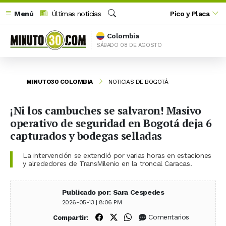
Menú
Últimas noticias
Pico y Placa
Buscar
Colombia
SÁBADO 08 DE AGOSTO
MINUTO30 COLOMBIA
NOTICIAS DE BOGOTÁ
¡Ni los cambuches se salvaron! Masivo
operativo de seguridad en Bogotá deja 6
capturados y bodegas selladas
La intervención se extendió por varias horas en estaciones
y alrededores de TransMilenio en la troncal Caracas.
Publicado por: Sara Cespedes
2026-05-13 | 8:06 PM
Compartir en Facebook
Compartir en X (Twitter)
Compartir en WhatsApp
Comentarios
Compartir: