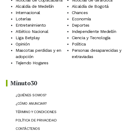
Noticias de Copacabana
Noticias de Girardota
Alcaldía de Medellín
Alcaldía de Bogotá
Internacional
Chances
Loterías
Economía
Entretenimiento
Deportes
Atlético Nacional
Independiente Medellín
Liga Betplay
Ciencia y Tecnología
Opinión
Política
Mascotas perdidas y en
Personas desaparecidas y
adopción
extraviadas
Tejiendo Hogares
Minuto30
¿QUIÉNES SOMOS?
¿CÓMO ANUNCIAR?
TÉRMINO Y CONDICIONES
POLÍTICA DE PRIVACIDAD
CONTÁCTENOS