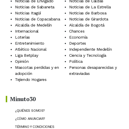
Noticias de Envigado
Noticias de Caldas
Noticias de Sabaneta
Noticias de La Estrella
Noticias Itagüí
Noticias de Barbosa
Noticias de Copacabana
Noticias de Girardota
Alcaldía de Medellín
Alcaldía de Bogotá
Internacional
Chances
Loterías
Economía
Entretenimiento
Deportes
Atlético Nacional
Independiente Medellín
Liga Betplay
Ciencia y Tecnología
Opinión
Política
Mascotas perdidas y en
Personas desaparecidas y
adopción
extraviadas
Tejiendo Hogares
Minuto30
¿QUIÉNES SOMOS?
¿CÓMO ANUNCIAR?
TÉRMINO Y CONDICIONES