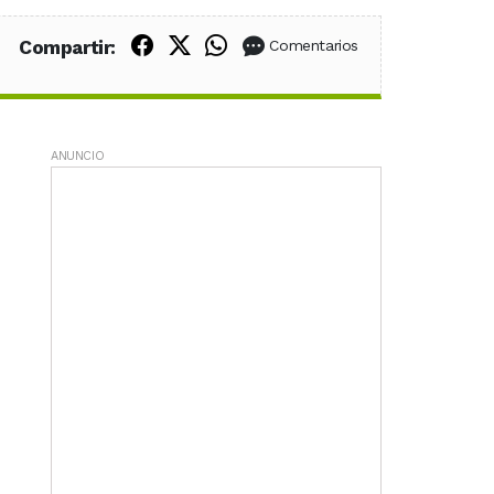
Compartir en Facebook
Compartir en X (Twitter)
Compartir en WhatsApp
Compartir:
Comentarios
ANUNCIO