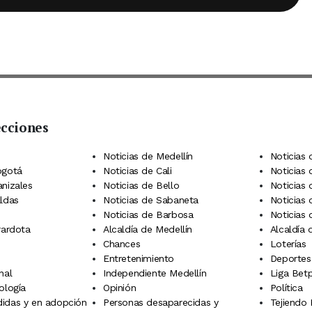
ecciones
 Telegram
dIn
terest
Noticias de Medellín
Noticias 
ogotá
Noticias de Cali
Noticias
anizales
Noticias de Bello
Noticias
aldas
Noticias de Sabaneta
Noticias 
Noticias de Barbosa
Noticias
rardota
Alcaldía de Medellín
Alcaldía
Chances
Loterías
Entretenimiento
Deportes
nal
Independiente Medellín
Liga Betp
ología
Opinión
Política
idas y en adopción
Personas desaparecidas y
Tejiendo