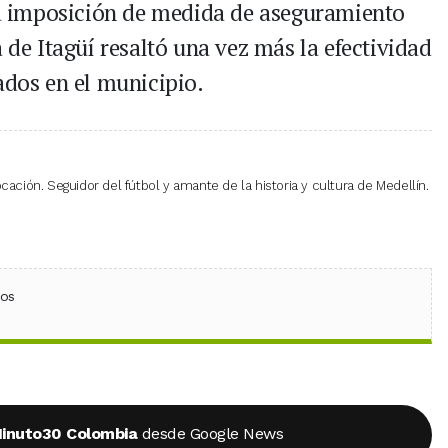
 la imposición de medida de aseguramiento
 de Itagüí resaltó una vez más la efectividad
ados en el municipio.
cación. Seguidor del fútbol y amante de la historia y cultura de Medellín.
ebook
 (Twitter)
 en WhatsApp
ios
inuto30 Colombia
desde Google News