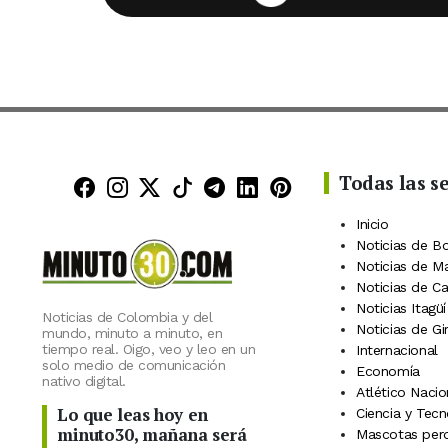
Todas las s
Minuto30 en Facebook
Minuto30 en Instagram
Minuto30 en X (Twitter)
Minuto30 en TikTok
Canal de Minuto30 en
Minuto30 en Linke
Minuto30 en Pin
Inicio
Noticias de B
Noticias de M
Noticias de C
Noticias Itagüí
Noticias de Colombia y del
Noticias de Gi
mundo, minuto a minuto, en
tiempo real. Oigo, veo y leo en un
Internacional
solo medio de comunicación
Economía
nativo digital.
Atlético Nacio
Lo que leas hoy en
Ciencia y Tecn
minuto30, mañana será
Mascotas perd