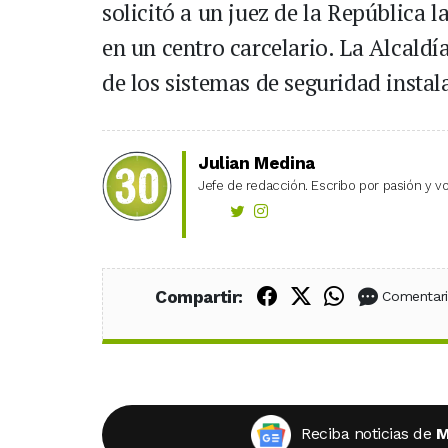
solicitó a un juez de la República
en un centro carcelario. La Alcaldía
de los sistemas de seguridad instal
Julian Medina
Jefe de redacción. Escribo por pasión y vo
Compartir en Fac
Compartir en X
Compartir
Compartir:
Comentar
Reciba noticias de
M