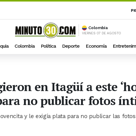
PI
Colombia
VIERNES 07 DE AGOSTO
quia
Colombia
Política
Deporte
Economía
Entretenim
eron en Itagüí a este ‘h
ara no publicar fotos ín
ovencita y le exigía plata para no publicar las fotos