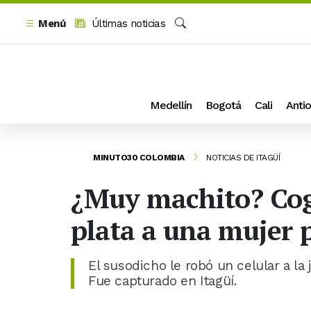
Menú
Últimas noticias
Buscar
Medellín
Bogotá
Cali
Antio
MINUTO30 COLOMBIA
NOTICIAS DE ITAGÜÍ
¿Muy machito? Cogi
plata a una mujer p
El susodicho le robó un celular a la j
Fue capturado en Itagüí.