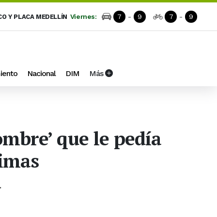
Viernes:
7
-
9
7
-
9
CO Y PLACA MEDELLÍN
iento
Nacional
DIM
Más
ombre’ que le pedía
timas
.