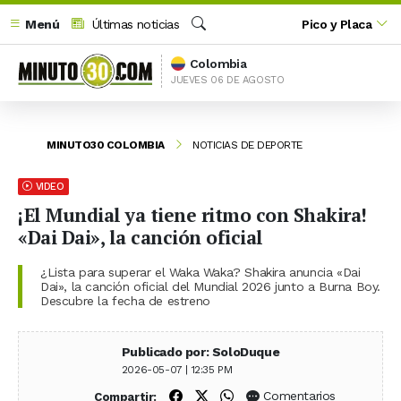
Menú
Últimas noticias
Pico y Placa
Buscar
Colombia
JUEVES 06 DE AGOSTO
MINUTO30 COLOMBIA
NOTICIAS DE DEPORTE
VIDEO
¡El Mundial ya tiene ritmo con Shakira!
«Dai Dai», la canción oficial
¿Lista para superar el Waka Waka? Shakira anuncia «Dai
Dai», la canción oficial del Mundial 2026 junto a Burna Boy.
Descubre la fecha de estreno
Publicado por: SoloDuque
2026-05-07 | 12:35 PM
Compartir en Facebook
Compartir en X (Twitter)
Compartir en WhatsApp
Comentarios
Compartir: