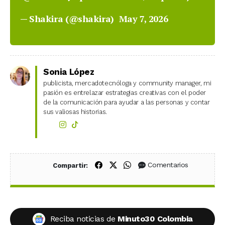
— Shakira (@shakira)
May 7, 2026
Sonia López
publicista, mercadotecnóloga y community manager, mi
pasión es entrelazar estrategias creativas con el poder
de la comunicación para ayudar a las personas y contar
sus valiosas historias.
Compartir en Facebook
Compartir en X (Twitter)
Compartir en WhatsApp
Comentarios
Compartir:
Reciba noticias de
Minuto30 Colombia