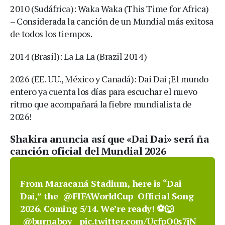
2010 (Sudáfrica): Waka Waka (This Time for Africa)
– Considerada la canción de un Mundial más exitosa
de todos los tiempos.
2014 (Brasil): La La La (Brazil 2014)
2026 (EE. UU., México y Canadá): Dai Dai ¡El mundo
entero ya cuenta los días para escuchar el nuevo
ritmo que acompañará la fiebre mundialista de
2026!
Shakira anuncia así que «Dai Dai» será ña
canción oficial del Mundial 2026
From Maracaná Stadium, here is “Dai
Dai,” the
@FIFAWorldCup
Official Song
2026. Coming 5/14. We’re ready! ⚽️🐺
@burnaboy
pic.twitter.com/UcfpO0s7jN