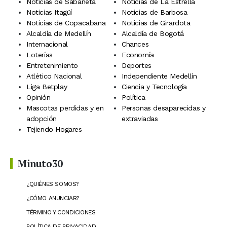
Noticias de Sabaneta
Noticias de La Estrella
Noticias Itagüí
Noticias de Barbosa
Noticias de Copacabana
Noticias de Girardota
Alcaldía de Medellín
Alcaldía de Bogotá
Internacional
Chances
Loterías
Economía
Entretenimiento
Deportes
Atlético Nacional
Independiente Medellín
Liga Betplay
Ciencia y Tecnología
Opinión
Política
Mascotas perdidas y en
Personas desaparecidas y
adopción
extraviadas
Tejiendo Hogares
Minuto30
¿QUIÉNES SOMOS?
¿CÓMO ANUNCIAR?
TÉRMINO Y CONDICIONES
POLÍTICA DE PRIVACIDAD