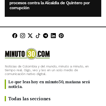
procesos contra la Alcaldía de Quintero por
corrupción
Minuto30 en Facebook
Minuto30 en Instagram
Minuto30 en X (Twitter)
Minuto30 en TikTok
Canal de Minuto30 en T
Minuto30 en LinkedIn
Minuto30 en Pinte
Noticias de Colombia y del mundo, minuto a minuto, en
tiempo real. Oigo, veo y leo en un solo medio de
comunicación nativo digital.
Lo que leas hoy en minuto30, mañana será
noticia.
Todas las secciones