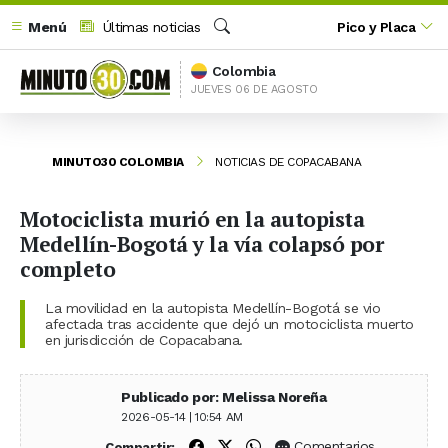
Menú
Últimas noticias
Pico y Placa
Buscar
Colombia
JUEVES 06 DE AGOSTO
MINUTO30 COLOMBIA
NOTICIAS DE COPACABANA
Motociclista murió en la autopista
Medellín-Bogotá y la vía colapsó por
completo
La movilidad en la autopista Medellín-Bogotá se vio
afectada tras accidente que dejó un motociclista muerto
en jurisdicción de Copacabana.
Publicado por: Melissa Noreña
2026-05-14 | 10:54 AM
Compartir en Facebook
Compartir en X (Twitter)
Compartir en WhatsApp
Comentarios
Compartir: