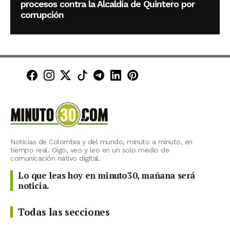
procesos contra la Alcaldía de Quintero por
corrupción
Minuto30 en Facebook
Minuto30 en Instagram
Minuto30 en X (Twitter)
Minuto30 en TikTok
Canal de Minuto30 en T
Minuto30 en LinkedIn
Minuto30 en Pinte
Noticias de Colombia y del mundo, minuto a minuto, en
tiempo real. Oigo, veo y leo en un solo medio de
comunicación nativo digital.
Lo que leas hoy en minuto30, mañana será
noticia.
Todas las secciones