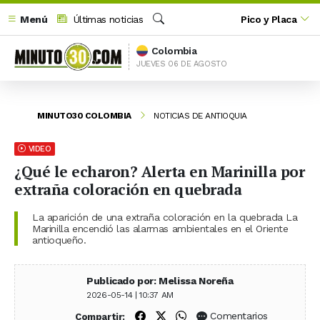
Menú
Últimas noticias
Pico y Placa
Buscar
Colombia
JUEVES 06 DE AGOSTO
MINUTO30 COLOMBIA
NOTICIAS DE ANTIOQUIA
VIDEO
¿Qué le echaron? Alerta en Marinilla por
extraña coloración en quebrada
La aparición de una extraña coloración en la quebrada La
Marinilla encendió las alarmas ambientales en el Oriente
antioqueño.
Publicado por: Melissa Noreña
2026-05-14 | 10:37 AM
Compartir en Facebook
Compartir en X (Twitter)
Compartir en WhatsApp
Comentarios
Compartir: