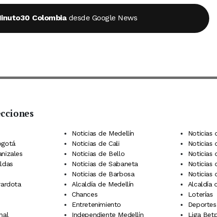
inuto30 Colombia
desde Google News
ecciones
 Telegram
dIn
terest
Noticias de Medellín
Noticias 
ogotá
Noticias de Cali
Noticias
anizales
Noticias de Bello
Noticias
aldas
Noticias de Sabaneta
Noticias 
Noticias de Barbosa
Noticias
rardota
Alcaldía de Medellín
Alcaldía
Chances
Loterías
Entretenimiento
Deportes
nal
Independiente Medellín
Liga Betp