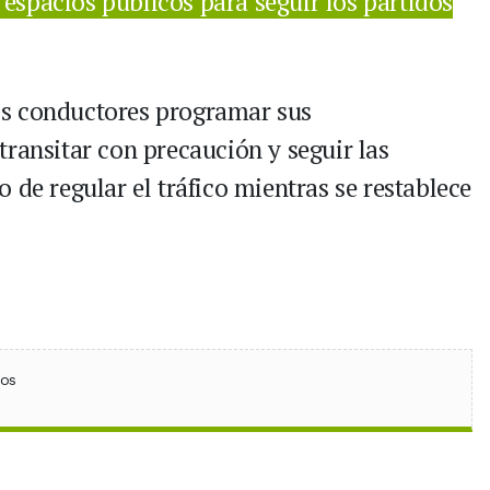
 espacios públicos para seguir los partidos
os conductores programar sus
ransitar con precaución y seguir las
 de regular el tráfico mientras se restablece
ebook
 (Twitter)
 en WhatsApp
ios