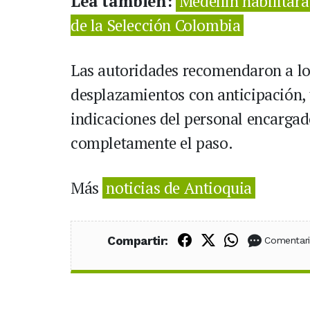
Lea también:
Medellín habilitará
de la Selección Colombia
Las autoridades recomendaron a l
desplazamientos con anticipación, t
indicaciones del personal encargado
completamente el paso.
Más
noticias de Antioquia
Compartir en Fac
Compartir en X
Compartir
Compartir:
Comentar