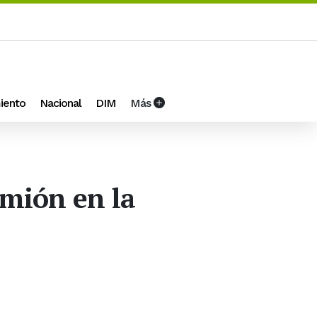
iento
Nacional
DIM
Más
amión en la