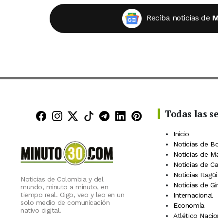
Reciba noticias de
M
Todas las s
Minuto30 en Facebook
Minuto30 en Instagram
Minuto30 en X (Twitter)
Minuto30 en TikTok
Canal de Minuto30 en
Minuto30 en Linke
Minuto30 en Pin
Inicio
Noticias de B
Noticias de M
Noticias de C
Noticias Itagüí
Noticias de Colombia y del
Noticias de Gi
mundo, minuto a minuto, en
tiempo real. Oigo, veo y leo en un
Internacional
solo medio de comunicación
Economía
nativo digital.
Atlético Nacio