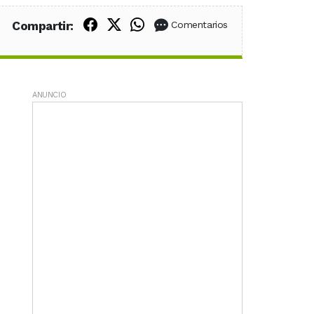
Compartir en Facebook
Compartir en X (Twitter)
Compartir en WhatsApp
Compartir:
Comentarios
ANUNCIO