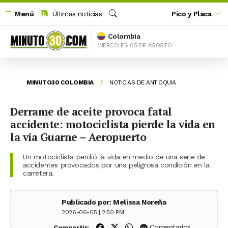
Menú
Últimas noticias
Pico y Placa
Buscar
Colombia
MIERCOLES 05 DE AGOSTO
MINUTO30 COLOMBIA
NOTICIAS DE ANTIOQUIA
Derrame de aceite provoca fatal
accidente: motociclista pierde la vida en
la vía Guarne – Aeropuerto
Un motociclista perdió la vida en medio de una serie de
accidentes provocados por una peligrosa condición en la
carretera.
Publicado por: Melissa Noreña
2026-06-05 | 2:50 PM
Compartir en Facebook
Compartir en X (Twitter)
Compartir en WhatsApp
Comentarios
Compartir: