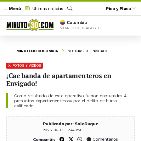
Menú
Últimas noticias
Pico y Placa
Buscar
Colombia
VIERNES 07 DE AGOSTO
MINUTO30 COLOMBIA
NOTICIAS DE ENVIGADO
FOTOS Y VIDEOS
¡Cae banda de apartamenteros en
Envigado!
Como resultado de este operativo fueron capturadas 4
presuntos «apartamenteros» por el delito de hurto
calificado
Publicado por: SoloDuque
2026-06-05 | 2:44 PM
Compartir en Facebook
Compartir en X (Twitter)
Compartir en WhatsApp
Comentarios
Compartir: