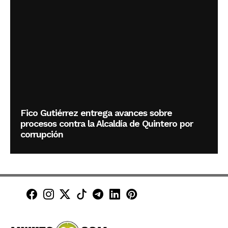
Fico Gutiérrez entrega avances sobre
procesos contra la Alcaldía de Quintero por
corrupción
Minuto30 en Facebook
Minuto30 en Instagram
Minuto30 en X (Twitter)
Minuto30 en TikTok
Canal de Minuto30 en T
Minuto30 en LinkedIn
Minuto30 en Pinte