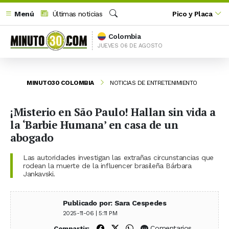
Menú
Últimas noticias
Pico y Placa
Buscar
Colombia
JUEVES 06 DE AGOSTO
MINUTO30 COLOMBIA
NOTICIAS DE ENTRETENIMIENTO
¡Misterio en São Paulo! Hallan sin vida a
la ‘Barbie Humana’ en casa de un
abogado
Las autoridades investigan las extrañas circunstancias que
rodean la muerte de la influencer brasileña Bárbara
Jankavski.
Publicado por: Sara Cespedes
2025-11-06 | 5:11 PM
Compartir en Facebook
Compartir en X (Twitter)
Compartir en WhatsApp
Comentarios
Compartir: