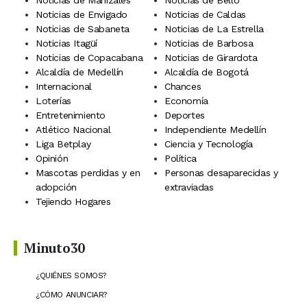
Noticias de Manizales
Noticias de Bello
Noticias de Envigado
Noticias de Caldas
Noticias de Sabaneta
Noticias de La Estrella
Noticias Itagüí
Noticias de Barbosa
Noticias de Copacabana
Noticias de Girardota
Alcaldía de Medellín
Alcaldía de Bogotá
Internacional
Chances
Loterías
Economía
Entretenimiento
Deportes
Atlético Nacional
Independiente Medellín
Liga Betplay
Ciencia y Tecnología
Opinión
Política
Mascotas perdidas y en
Personas desaparecidas y
adopción
extraviadas
Tejiendo Hogares
Minuto30
¿QUIÉNES SOMOS?
¿CÓMO ANUNCIAR?