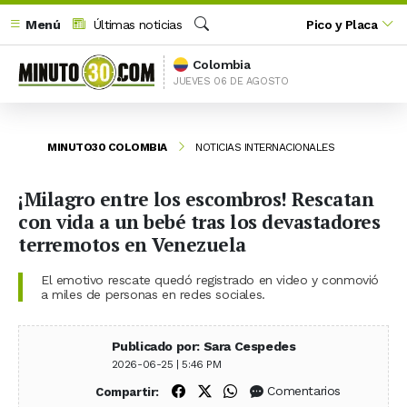
Menú
Últimas noticias
Pico y Placa
Buscar
Colombia
JUEVES 06 DE AGOSTO
MINUTO30 COLOMBIA
NOTICIAS INTERNACIONALES
¡Milagro entre los escombros! Rescatan
con vida a un bebé tras los devastadores
terremotos en Venezuela
El emotivo rescate quedó registrado en video y conmovió
a miles de personas en redes sociales.
Publicado por: Sara Cespedes
2026-06-25 | 5:46 PM
Compartir en Facebook
Compartir en X (Twitter)
Compartir en WhatsApp
Comentarios
Compartir: