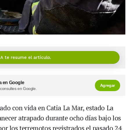
IA te resume el artículo.
a en Google
Agregar
 consultes en Google.
ado con vida en Catia La Mar, estado La
necer atrapado durante ocho días bajo los
por los terremotos registrados el pasado 24