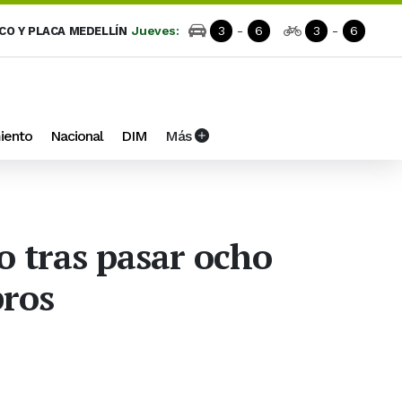
Jueves:
3
-
6
3
-
6
ICO Y PLACA MEDELLÍN
iento
Nacional
DIM
Más
o tras pasar ocho
bros