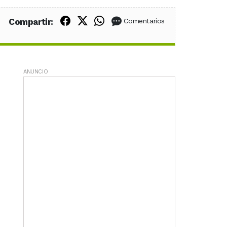
Compartir en Facebook
Compartir en X (Twitter)
Compartir en WhatsApp
Compartir:
Comentarios
ANUNCIO