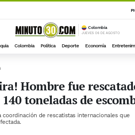
P
Colombia
JUEVES 06 DE AGOSTO
quia
Colombia
Política
Deporte
Economía
Entretenim
S
ira! Hombre fue rescatad
o 140 toneladas de escom
a coordinación de rescatistas internacionales que
fectada.