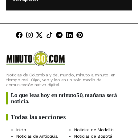
Minuto30 en Facebook
Minuto30 en Instagram
Minuto30 en X (Twitter)
Minuto30 en TikTok
Canal de Minuto30 en T
Minuto30 en LinkedIn
Minuto30 en Pinte
Noticias de Colombia y del mundo, minuto a minuto, en
tiempo real. Oigo, veo y leo en un solo medio de
comunicación nativo digital.
Lo que leas hoy en minuto30, mañana será
noticia.
Todas las secciones
Inicio
Noticias de Medellín
Noticias de Antioquia
Noticias de Bogotá