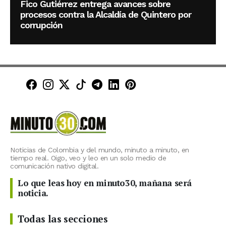
Fico Gutiérrez entrega avances sobre
procesos contra la Alcaldía de Quintero por
corrupción
Minuto30 en Facebook
Minuto30 en Instagram
Minuto30 en X (Twitter)
Minuto30 en TikTok
Canal de Minuto30 en T
Minuto30 en LinkedIn
Minuto30 en Pinte
Noticias de Colombia y del mundo, minuto a minuto, en
tiempo real. Oigo, veo y leo en un solo medio de
comunicación nativo digital.
Lo que leas hoy en minuto30, mañana será
noticia.
Todas las secciones