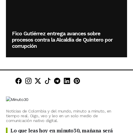
Fico Gutiérrez entrega avances sobre
procesos contra la Alcaldía de Quintero por
corrupción
Minuto30 en Facebook
Minuto30 en Instagram
Minuto30 en X (Twitter)
Minuto30 en TikTok
Canal de Minuto30 en T
Minuto30 en LinkedIn
Minuto30 en Pinte
Noticias de Colombia y del mundo, minuto a minuto, en
tiempo real. Oigo, veo y leo en un solo medio de
comunicación nativo digital.
Lo que leas hoy en minuto30, mañana será