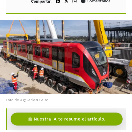
Compartir en Facebook
Compartir en X (Twitter)
Compartir en WhatsApp
Comentarios
Compartir:
Foto de X @CarlosFGalan.
🤖 Nuestra IA te resume el artículo.