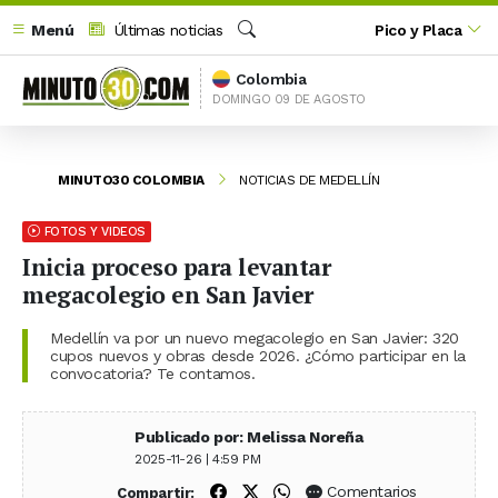
Menú
Últimas noticias
Pico y Placa
Buscar
Colombia
DOMINGO 09 DE AGOSTO
MINUTO30 COLOMBIA
NOTICIAS DE MEDELLÍN
FOTOS Y VIDEOS
Inicia proceso para levantar
megacolegio en San Javier
Medellín va por un nuevo megacolegio en San Javier: 320
cupos nuevos y obras desde 2026. ¿Cómo participar en la
convocatoria? Te contamos.
Publicado por: Melissa Noreña
2025-11-26 | 4:59 PM
Compartir en Facebook
Compartir en X (Twitter)
Compartir en WhatsApp
Comentarios
Compartir: