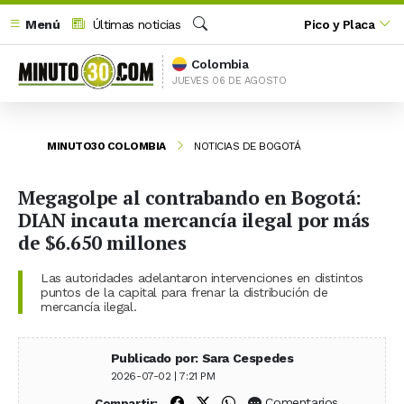
Menú
Últimas noticias
Pico y Placa
Buscar
Colombia
JUEVES 06 DE AGOSTO
MINUTO30 COLOMBIA
NOTICIAS DE BOGOTÁ
Megagolpe al contrabando en Bogotá:
DIAN incauta mercancía ilegal por más
de $6.650 millones
Las autoridades adelantaron intervenciones en distintos
puntos de la capital para frenar la distribución de
mercancía ilegal.
Publicado por: Sara Cespedes
2026-07-02 | 7:21 PM
Compartir en Facebook
Compartir en X (Twitter)
Compartir en WhatsApp
Comentarios
Compartir: