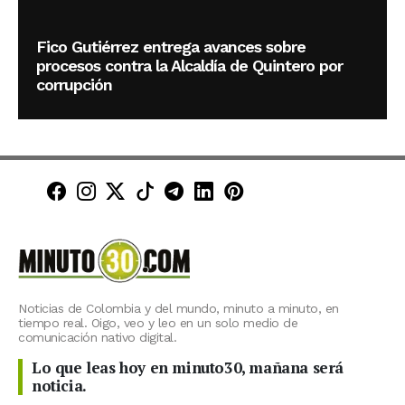
Fico Gutiérrez entrega avances sobre
procesos contra la Alcaldía de Quintero por
corrupción
Minuto30 en Facebook
Minuto30 en Instagram
Minuto30 en X (Twitter)
Minuto30 en TikTok
Canal de Minuto30 en T
Minuto30 en LinkedIn
Minuto30 en Pinte
Noticias de Colombia y del mundo, minuto a minuto, en
tiempo real. Oigo, veo y leo en un solo medio de
comunicación nativo digital.
Lo que leas hoy en minuto30, mañana será
noticia.