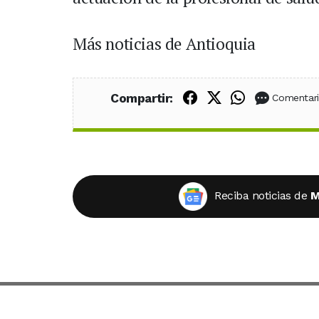
Más noticias de Antioquia
Compartir en Fac
Compartir en X
Compartir
Compartir:
Comentar
Reciba noticias de
M