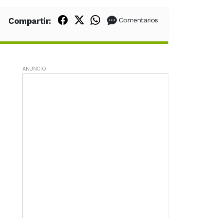
Compartir en Facebook
Compartir en X (Twitter)
Compartir en WhatsApp
Compartir:
Comentarios
ANUNCIO