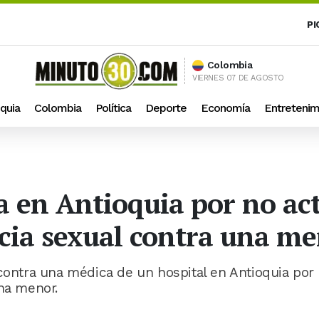
PI
Colombia
VIERNES 07 DE AGOSTO
quia
Colombia
Política
Deporte
Economía
Entretenim
a en Antioquia por no act
ncia sexual contra una m
 contra una médica de un hospital en Antioquia por
una menor.