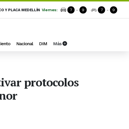
Viernes:
7
-
9
7
-
9
CO Y PLACA MEDELLÍN
iento
Nacional
DIM
Más
ivar protocolos
enor