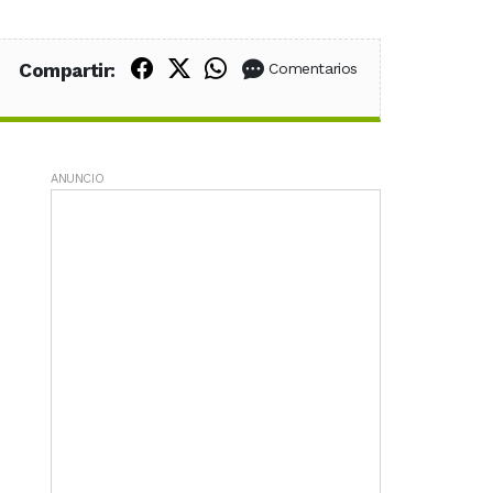
Compartir en Facebook
Compartir en X (Twitter)
Compartir en WhatsApp
Compartir:
Comentarios
ANUNCIO