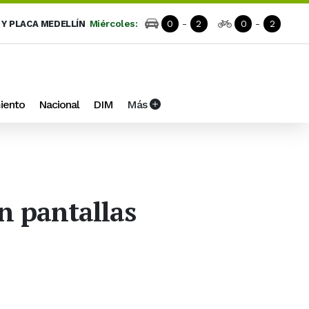
Miércoles:
0
-
2
0
-
2
 Y PLACA MEDELLÍN
iento
Nacional
DIM
Más
on pantallas