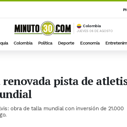
P
Colombia
JUEVES 06 DE AGOSTO
quia
Colombia
Política
Deporte
Economía
Entretenim
 renovada pista de atleti
mundial
lvis: obra de talla mundial con inversión de 21.000
go.