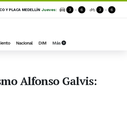
Jueves:
3
-
6
3
-
6
ICO Y PLACA MEDELLÍN
iento
Nacional
DIM
Más
smo Alfonso Galvis: