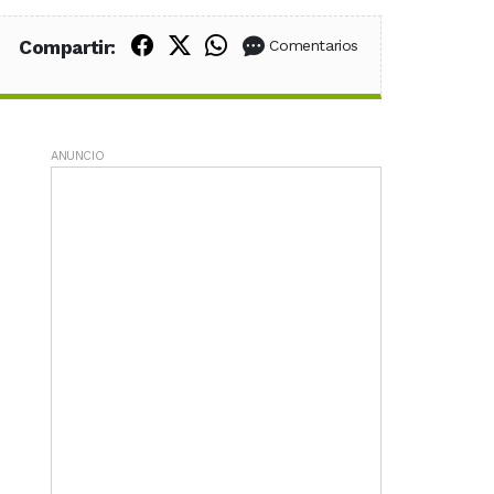
Compartir en Facebook
Compartir en X (Twitter)
Compartir en WhatsApp
Compartir:
Comentarios
ANUNCIO