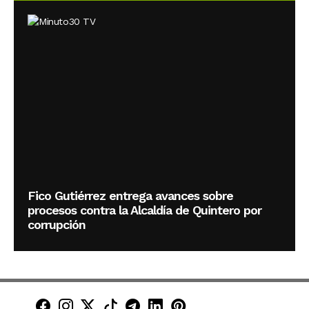
Fico Gutiérrez entrega avances sobre
procesos contra la Alcaldía de Quintero por
corrupción
Minuto30 en Facebook
Minuto30 en Instagram
Minuto30 en X (Twitter)
Minuto30 en TikTok
Canal de Minuto30 en T
Minuto30 en LinkedIn
Minuto30 en Pinte