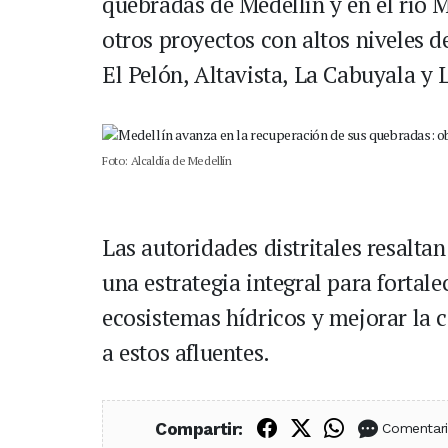
quebradas de Medellín y en el río 
otros proyectos con altos niveles 
El Pelón, Altavista, La Cabuyala y 
Foto: Alcaldía de Medellín
Las autoridades distritales resalta
una estrategia integral para fortalec
ecosistemas hídricos y mejorar la 
a estos afluentes.
Compartir en Fac
Compartir en X
Compartir
Compartir:
Comentar