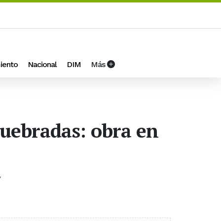
iento
Nacional
DIM
Más
quebradas: obra en
y