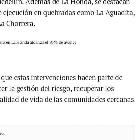
Medellín. Además de La Honda, se destacan
de ejecución en quebradas como La Aguadita,
La Chorrera.
n que estas intervenciones hacen parte de
er la gestión del riesgo, recuperar los
calidad de vida de las comunidades cercanas
ebook
 (Twitter)
 en WhatsApp
ios