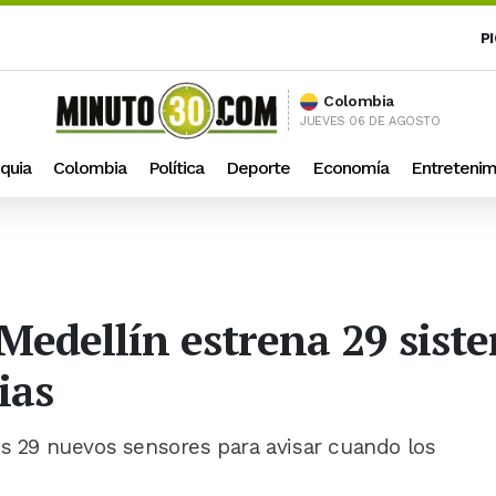
P
Colombia
JUEVES 06 DE AGOSTO
quia
Colombia
Política
Deporte
Economía
Entretenim
 Medellín estrena 29 sis
ias
os 29 nuevos sensores para avisar cuando los