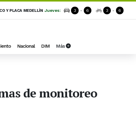
Jueves:
3
-
6
3
-
6
ICO Y PLACA MEDELLÍN
iento
Nacional
DIM
Más
temas de monitoreo