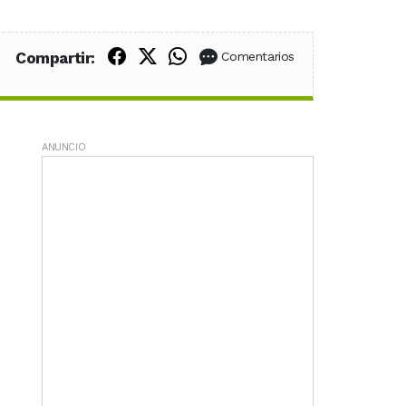
Compartir en Facebook
Compartir en X (Twitter)
Compartir en WhatsApp
Compartir:
Comentarios
ANUNCIO