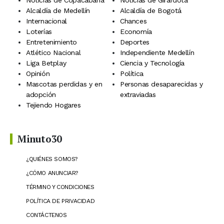
Noticias de Copacabana
Noticias de Girardota
Alcaldía de Medellín
Alcaldía de Bogotá
Internacional
Chances
Loterías
Economía
Entretenimiento
Deportes
Atlético Nacional
Independiente Medellín
Liga Betplay
Ciencia y Tecnología
Opinión
Política
Mascotas perdidas y en
Personas desaparecidas y
adopción
extraviadas
Tejiendo Hogares
Minuto30
¿QUIÉNES SOMOS?
¿CÓMO ANUNCIAR?
TÉRMINO Y CONDICIONES
POLÍTICA DE PRIVACIDAD
CONTÁCTENOS