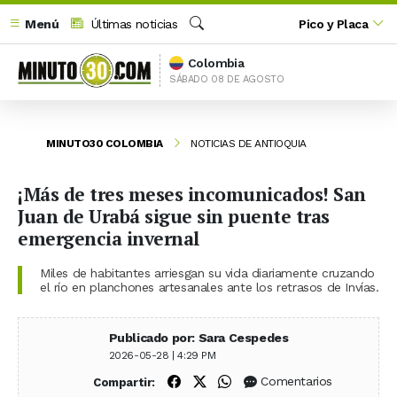
Menú
Últimas noticias
Pico y Placa
Buscar
Colombia
SÁBADO 08 DE AGOSTO
MINUTO30 COLOMBIA
NOTICIAS DE ANTIOQUIA
¡Más de tres meses incomunicados! San
Juan de Urabá sigue sin puente tras
emergencia invernal
Miles de habitantes arriesgan su vida diariamente cruzando
el río en planchones artesanales ante los retrasos de Invías.
Publicado por: Sara Cespedes
2026-05-28 | 4:29 PM
Compartir en Facebook
Compartir en X (Twitter)
Compartir en WhatsApp
Comentarios
Compartir: