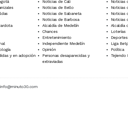
ogotá
Noticias de Cali
Noticias
anizales
Noticias de Bello
Noticias
aldas
Noticias de Sabaneta
Noticias 
Noticias de Barbosa
Noticias
rardota
Alcaldía de Medellín
Alcaldía
Chances
Loterías
Entretenimiento
Deportes
nal
Independiente Medellín
Liga Betp
ología
Opinión
Política
idas y en adopción
Personas desaparecidas y
Tejiendo
extraviadas
 | info@minuto30.com