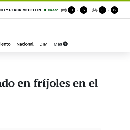
Jueves:
3
-
6
3
-
6
ICO Y PLACA MEDELLÍN
iento
Nacional
DIM
Más
o en fríjoles en el