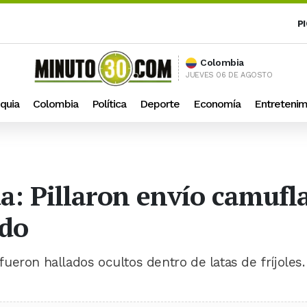
P
Colombia
JUEVES 06 DE AGOSTO
quia
Colombia
Política
Deporte
Economía
Entretenim
: Pillaron envío camuflad
ado
eron hallados ocultos dentro de latas de fríjoles.