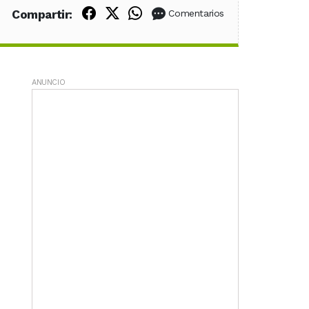
Compartir en Facebook
Compartir en X (Twitter)
Compartir en WhatsApp
Compartir:
Comentarios
ANUNCIO