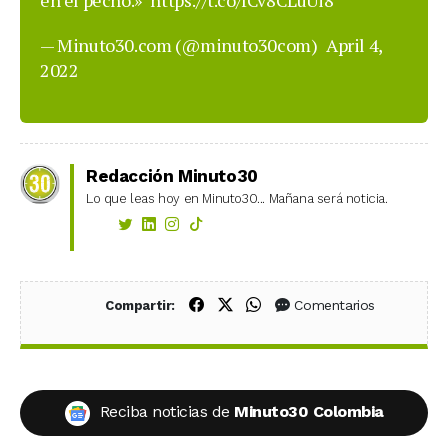
en el pecho.»
https://t.co/fCv8CLuUi8
— Minuto30.com (@minuto30com)
April 4,
2022
Redacción Minuto30
Lo que leas hoy en Minuto30... Mañana será noticia.
Compartir en Facebook
Compartir en X (Twitter)
Compartir en WhatsApp
Comentarios
Compartir:
Reciba noticias de
Minuto30 Colombia