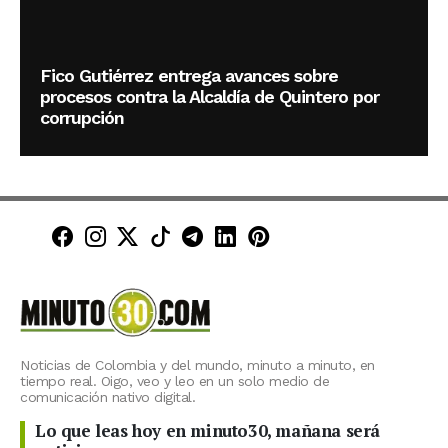
Fico Gutiérrez entrega avances sobre
procesos contra la Alcaldía de Quintero por
corrupción
Minuto30 en Facebook
Minuto30 en Instagram
Minuto30 en X (Twitter)
Minuto30 en TikTok
Canal de Minuto30 en T
Minuto30 en LinkedIn
Minuto30 en Pinte
Noticias de Colombia y del mundo, minuto a minuto, en
tiempo real. Oigo, veo y leo en un solo medio de
comunicación nativo digital.
Lo que leas hoy en minuto30, mañana será