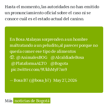
Hasta el momento, las autoridades no han emitido
un pronunciamiento oficial sobre el caso ni se
conoce cuál es el estado actual del canino.
En Bosa Atalayas sorprenden a un hombre
maltratando a un peludito,al parecer porque no
quería comer ese tipo de alimentos
🤦.
@AnimalesBOG
@AlcaldiadeBosa
@PlataformaALTO
@Bogota
pic.twitter.com/9UkhMyF7m9
— Bosa B7 (@bosa_b7)
May 27, 2026
Más
noticias de Bogotá