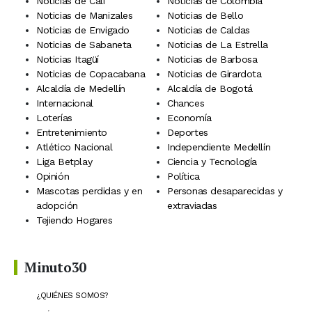
Noticias de Cali
Noticias de Colombia
Noticias de Manizales
Noticias de Bello
Noticias de Envigado
Noticias de Caldas
Noticias de Sabaneta
Noticias de La Estrella
Noticias Itagüí
Noticias de Barbosa
Noticias de Copacabana
Noticias de Girardota
Alcaldía de Medellín
Alcaldía de Bogotá
Internacional
Chances
Loterías
Economía
Entretenimiento
Deportes
Atlético Nacional
Independiente Medellín
Liga Betplay
Ciencia y Tecnología
Opinión
Política
Mascotas perdidas y en
Personas desaparecidas y
adopción
extraviadas
Tejiendo Hogares
Minuto30
¿QUIÉNES SOMOS?