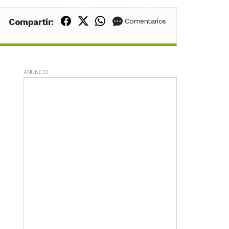
Compartir en Facebook
Compartir en X (Twitter)
Compartir en WhatsApp
Compartir:
Comentarios
ANUNCIO