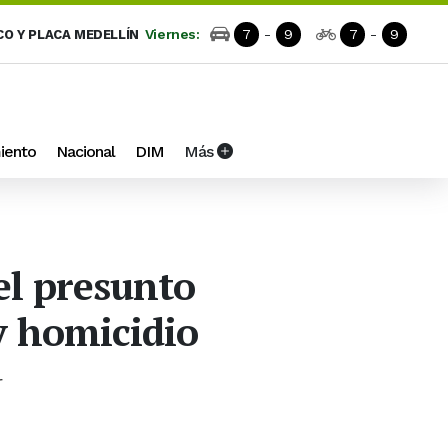
Viernes:
7
-
9
7
-
9
CO Y PLACA MEDELLÍN
iento
Nacional
DIM
Más
el presunto
y homicidio
r