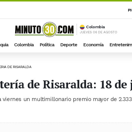
P
Colombia
JUEVES 06 DE AGOSTO
quia
Colombia
Política
Deporte
Economía
Entretenim
ERIA DE RISARALDA
tería de Risaralda: 18 de 
da viernes un multimillonario premio mayor de 2.333