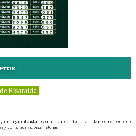
erías
 de Risaralda
 manager, mi pasión es entrelazar estrategias creativas con el poder de
 y contar sus valiosas historias.