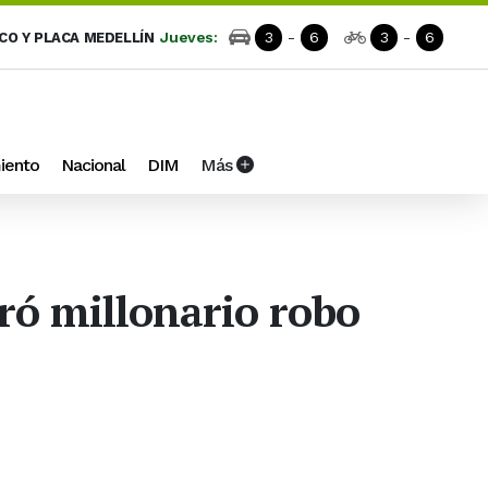
Jueves:
3
-
6
3
-
6
ICO Y PLACA MEDELLÍN
iento
Nacional
DIM
Más
stró millonario robo