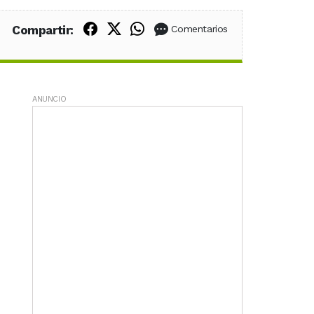
Compartir en Facebook
Compartir en X (Twitter)
Compartir en WhatsApp
Compartir:
Comentarios
ANUNCIO