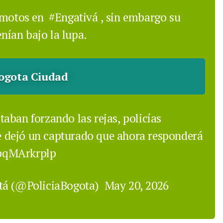
e motos en
#Engativá
, sin embargo su
enían bajo la lupa.
ogota Ciudad
aban forzando las rejas, policías
 dejó un capturado que ahora responderá
/pqMArkrplp
otá (@PoliciaBogota)
May 20, 2026