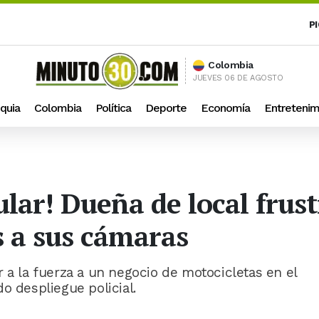
P
Colombia
JUEVES 06 DE AGOSTO
quia
Colombia
Política
Deporte
Economía
Entretenim
lular! Dueña de local fru
s a sus cámaras
 a la fuerza a un negocio de motocicletas en el
o despliegue policial.