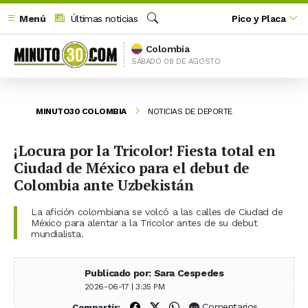
Menú
Últimas noticias
Pico y Placa
Buscar
Colombia
SÁBADO 08 DE AGOSTO
MINUTO30 COLOMBIA
NOTICIAS DE DEPORTE
¡Locura por la Tricolor! Fiesta total en
Ciudad de México para el debut de
Colombia ante Uzbekistán
La afición colombiana se volcó a las calles de Ciudad de
México para alentar a la Tricolor antes de su debut
mundialista.
Publicado por: Sara Cespedes
2026-06-17 | 3:35 PM
Compartir en Facebook
Compartir en X (Twitter)
Compartir en WhatsApp
Comentarios
Compartir: