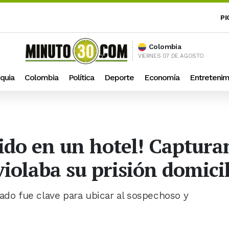
PI
Colombia
VIERNES 07 DE AGOSTO
quia
Colombia
Política
Deporte
Economía
Entretenim
dido en un hotel! Captura
violaba su prisión domicil
bado fue clave para ubicar al sospechoso y