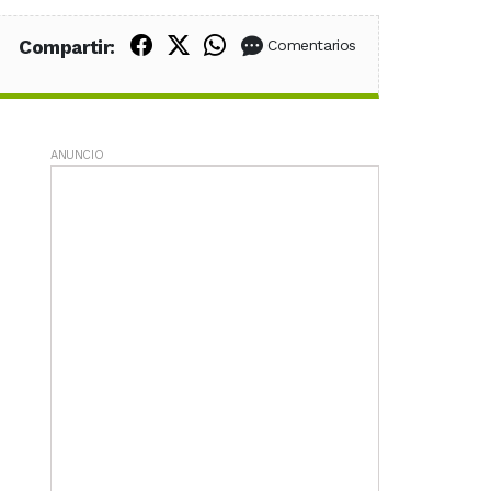
Compartir en Facebook
Compartir en X (Twitter)
Compartir en WhatsApp
Compartir:
Comentarios
ANUNCIO