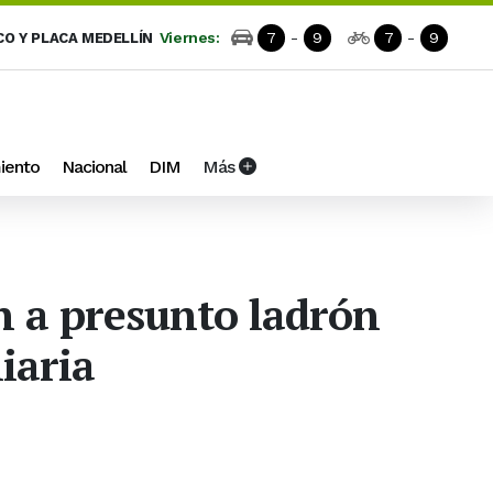
Viernes:
7
-
9
7
-
9
CO Y PLACA MEDELLÍN
iento
Nacional
DIM
Más
n a presunto ladrón
iaria