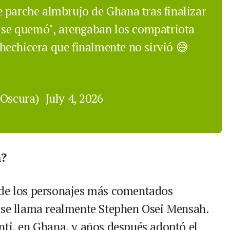
 parche almbrujo de Ghana tras finalizar
o se quemó", arengaban los compatriota
echicera que finalmente no sirvió 😅
aOscura)
July 4, 2026
?
 de los personajes más comentados
 se llama realmente Stephen Osei Mensah.
nti, en Ghana, y años después adoptó el