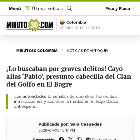
Menú
Últimas noticias
Pico y Placa
Buscar
Colombia
VIERNES 07 DE AGOSTO
MINUTO30 COLOMBIA
NOTICIAS DE ANTIOQUIA
¡Lo buscaban por graves delitos! Cayó
alias ‘Pablo’, presunto cabecilla del Clan
del Golfo en El Bagre
Las autoridades lo señalan de coordinar homicidios,
intimidaciones y acciones armadas en el Bajo Cauca
antioqueño.
Publicado por: Sara Cespedes
2026-07-03 | 6:17 PM
Compartir en Facebook
Compartir en X (Twitter)
Compartir en WhatsApp
Comentarios
Compartir: