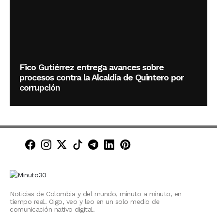
Fico Gutiérrez entrega avances sobre
procesos contra la Alcaldía de Quintero por
corrupción
Minuto30 en Facebook
Minuto30 en Instagram
Minuto30 en X (Twitter)
Minuto30 en TikTok
Canal de Minuto30 en T
Minuto30 en LinkedIn
Minuto30 en Pinte
Noticias de Colombia y del mundo, minuto a minuto, en
tiempo real. Oigo, veo y leo en un solo medio de
comunicación nativo digital.