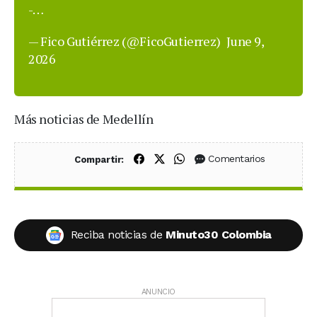
-…
— Fico Gutiérrez (@FicoGutierrez)
June 9,
2026
Más noticias de Medellín
Compartir en Facebook
Compartir en X (Twitter)
Compartir en WhatsApp
Comentarios
Compartir:
Reciba noticias de
Minuto30 Colombia
ANUNCIO