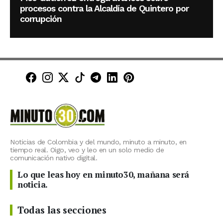
procesos contra la Alcaldía de Quintero por
corrupción
Minuto30 en Facebook
Minuto30 en Instagram
Minuto30 en X (Twitter)
Minuto30 en TikTok
Canal de Minuto30 en T
Minuto30 en LinkedIn
Minuto30 en Pinte
Noticias de Colombia y del mundo, minuto a minuto, en
tiempo real. Oigo, veo y leo en un solo medio de
comunicación nativo digital.
Lo que leas hoy en minuto30, mañana será
noticia.
Todas las secciones