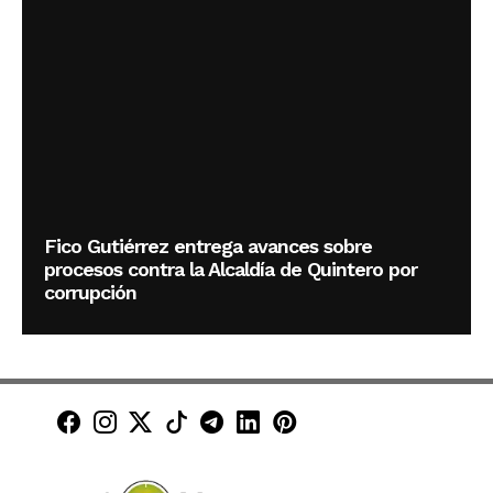
Fico Gutiérrez entrega avances sobre
procesos contra la Alcaldía de Quintero por
corrupción
Minuto30 en Facebook
Minuto30 en Instagram
Minuto30 en X (Twitter)
Minuto30 en TikTok
Canal de Minuto30 en T
Minuto30 en LinkedIn
Minuto30 en Pinte