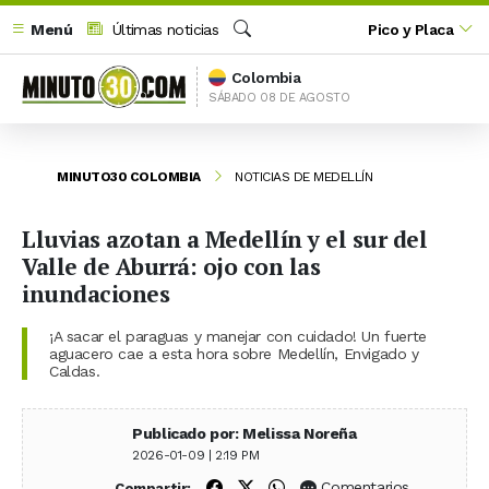
Menú
Últimas noticias
Pico y Placa
Buscar
Colombia
SÁBADO 08 DE AGOSTO
MINUTO30 COLOMBIA
NOTICIAS DE MEDELLÍN
Lluvias azotan a Medellín y el sur del
Valle de Aburrá: ojo con las
inundaciones
¡A sacar el paraguas y manejar con cuidado! Un fuerte
aguacero cae a esta hora sobre Medellín, Envigado y
Caldas.
Publicado por: Melissa Noreña
2026-01-09 | 2:19 PM
Compartir en Facebook
Compartir en X (Twitter)
Compartir en WhatsApp
Comentarios
Compartir: