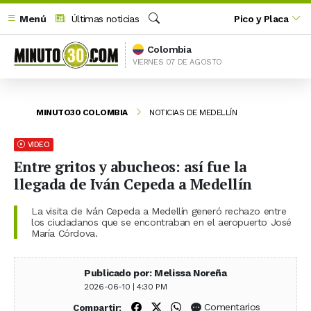
Menú
Últimas noticias
Pico y Placa
Buscar
Colombia
VIERNES 07 DE AGOSTO
MINUTO30 COLOMBIA
NOTICIAS DE MEDELLÍN
VIDEO
Entre gritos y abucheos: así fue la
llegada de Iván Cepeda a Medellín
La visita de Iván Cepeda a Medellín generó rechazo entre
los ciudadanos que se encontraban en el aeropuerto José
María Córdova.
Publicado por: Melissa Noreña
2026-06-10 | 4:30 PM
Compartir en Facebook
Compartir en X (Twitter)
Compartir en WhatsApp
Comentarios
Compartir: