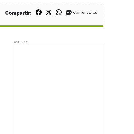
Compartir en Facebook
Compartir en X (Twitter)
Compartir en WhatsApp
Compartir:
Comentarios
ANUNCIO