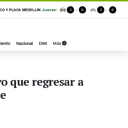
Jueves:
3
-
6
3
-
6
ICO Y PLACA MEDELLÍN
iento
Nacional
DIM
Más
vo que regresar a
je