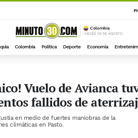
P
Colombia
JUEVES 06 DE AGOSTO
quia
Colombia
Política
Deporte
Economía
Entretenim
nico! Vuelo de Avianca tu
entos fallidos de aterriza
ustia en medio de fuertes maniobras de la
ones climáticas en Pasto.