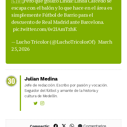
🇨🇴 ¡Pero que golazo Linda! Linda Caicedo se
escapa con el balón y lo que hace en el área es
simplemente Fútbol de Barrio para el
descuento de Real Madrid ante Barcelona.
pic.twitter.com/6v2IAmTzhK
— Lucho Tricolor (@LuchoTricolorOf)
March
25, 2026
Julian Medina
Jefe de redacción. Escribo por pasión y vocación.
Seguidor del fútbol y amante de la historia y
cultura de Medellín.
Compartir en Facebook
Compartir en X (Twitter)
Compartir en WhatsApp
Comentarios
Compartir: