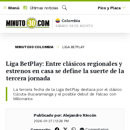
Menú
Últimas noticias
Pico y Placa
Buscar
Colombia
SÁBADO 08 DE AGOSTO
MINUTO30 COLOMBIA
LIGA BETPLAY
Liga BetPlay: Entre clásicos regionales y
estrenos en casa se define la suerte de la
tercera jornada
La tercera fecha de la Liga BetPlay destaca por el clásico
Cúcuta-Bucaramanga y el posible debut de Falcao con
Millonarios
Publicado por: Alejandro Rincón
2026-01-27 | 12:26 PM
Compartir en Facebook
Compartir en X (Twitter)
Compartir en WhatsApp
Comentarios
Compartir: