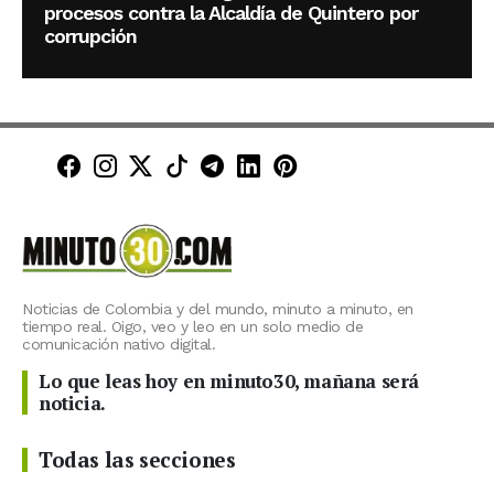
procesos contra la Alcaldía de Quintero por
corrupción
Minuto30 en Facebook
Minuto30 en Instagram
Minuto30 en X (Twitter)
Minuto30 en TikTok
Canal de Minuto30 en T
Minuto30 en LinkedIn
Minuto30 en Pinte
Noticias de Colombia y del mundo, minuto a minuto, en
tiempo real. Oigo, veo y leo en un solo medio de
comunicación nativo digital.
Lo que leas hoy en minuto30, mañana será
noticia.
Todas las secciones